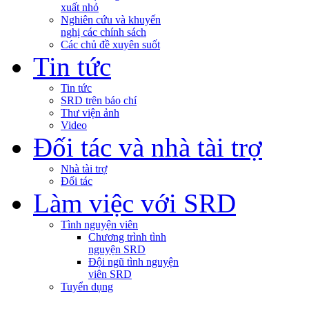
xuất nhỏ
Nghiên cứu và khuyến
nghị các chính sách
Các chủ đề xuyên suốt
Tin tức
Tin tức
SRD trên báo chí
Thư viện ảnh
Video
Đối tác và nhà tài trợ
Nhà tài trợ
Đối tác
Làm việc với SRD
Tình nguyện viên
Chương trình tình
nguyện SRD
Đội ngũ tình nguyện
viên SRD
Tuyển dụng