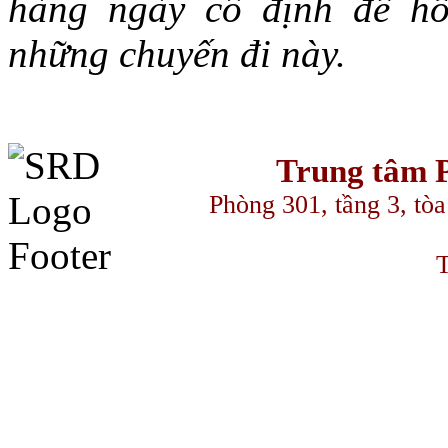
hàng ngày cố định để hỗ
những chuyến đi này.
Trung tâm P
Phòng 301, tầng 3, to
T
سكس ال
streameast
makrobet
gamdom
perabet
streameast
streameast
stream