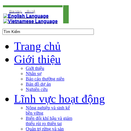
Site Map
Liên hệ
Trang chủ
Giới thiệu
Giới thiệu
Nhân sự
Báo cáo thường niên
Bản đồ dự án
Nghiên cứu
Lĩnh vực hoạt động
Nông nghiệp và sinh kế
bền vững
Biến đổi khí hậu và giảm
thiểu rủi ro thiên tai
Quản trị rừng và sản