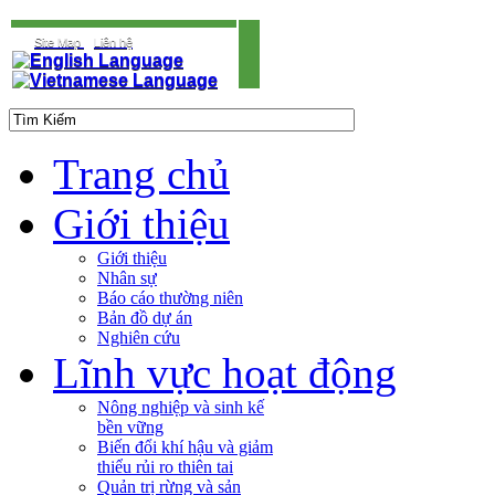
Site Map
Liên hệ
Trang chủ
Giới thiệu
Giới thiệu
Nhân sự
Báo cáo thường niên
Bản đồ dự án
Nghiên cứu
Lĩnh vực hoạt động
Nông nghiệp và sinh kế
bền vững
Biến đổi khí hậu và giảm
thiểu rủi ro thiên tai
Quản trị rừng và sản