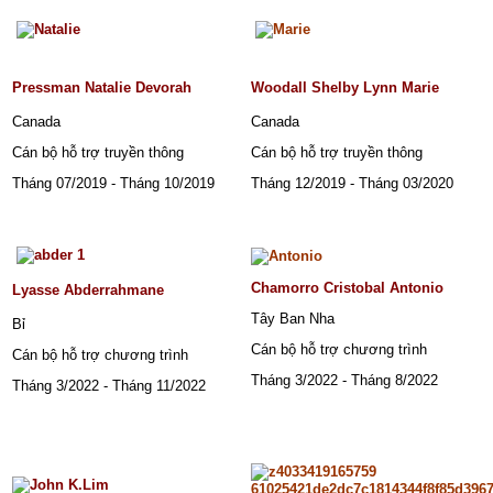
Pressman Natalie Devorah
Woodall Shelby Lynn Marie
Canada
Canada
Querin
Callie
Cán bộ hỗ trợ truyền thông
Cán bộ hỗ trợ truyền thông
Marie
Tháng 07/2019 - Tháng 10/2019
Tháng 12/2019 - Tháng 03/2020
Mỹ
Chamorro Cristobal Antonio
Lyasse Abderrahmane
Tây Ban Nha
Bỉ
Cán bộ hỗ trợ chương trình
Cán bộ hỗ trợ chương trình
Cán
Tháng 3/2022 - Tháng 8/2022
bộ
Tháng 3/2022 - Tháng 11/2022
hỗ
trợ
truyền
thông
Tháng