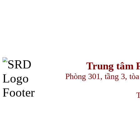
Trung tâm P
Phòng 301, tầng 3, to
T
سكس ا
streameast
makrobet
gamdom
perabet
streameast
streameast
streame