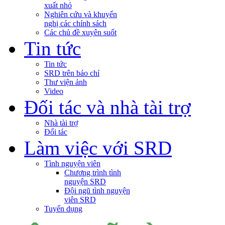
xuất nhỏ
Nghiên cứu và khuyến
nghị các chính sách
Các chủ đề xuyên suốt
Tin tức
Tin tức
SRD trên báo chí
Thư viện ảnh
Video
Đối tác và nhà tài trợ
Nhà tài trợ
Đối tác
Làm việc với SRD
Tình nguyện viên
Chương trình tình
nguyện SRD
Đội ngũ tình nguyện
viên SRD
Tuyển dụng