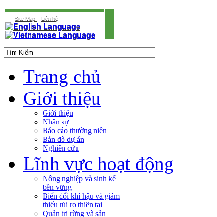
Site Map
Liên hệ
Trang chủ
Giới thiệu
Giới thiệu
Nhân sự
Báo cáo thường niên
Bản đồ dự án
Nghiên cứu
Lĩnh vực hoạt động
Nông nghiệp và sinh kế
bền vững
Biến đổi khí hậu và giảm
thiểu rủi ro thiên tai
Quản trị rừng và sản