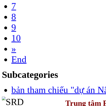
7
8
9
10
»
End
Subcategories
bản tham chiếu "dự án Nâ
Trung tâm P