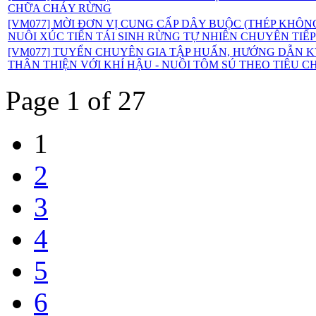
CHỮA CHÁY RỪNG
[VM077] MỜI ĐƠN VỊ CUNG CẤP DÂY BUỘC (THÉP KHÔNG
NUÔI XÚC TIẾN TÁI SINH RỪNG TỰ NHIÊN CHUYÊN TIẾP
[VM077] TUYỂN CHUYÊN GIA TẬP HUẤN, HƯỚNG DẪN 
THÂN THIỆN VỚI KHÍ HẬU - NUÔI TÔM SÚ THEO TIÊU CH
Page 1 of 27
1
2
3
4
5
6