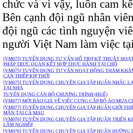
chức và vì vậy, luôn cam kế
Bên cạnh đội ngũ nhân viên
đội ngũ các tình nguyện viê
người Việt Nam làm việc tạ
[VM075] TUYỂN DỤNG TƯ VẤN HỖ TRỢ KỸ THUẬT HOẠ
PHÁP TRỰC QUAN KẾT HỢP THỰC HÀNH TẠI CHỖ
[VM075] TUYỂN DỤNG TƯ VẤN HOẠT ĐỘNG THĂM KHÁ
CAN THIỆP KỊP THỜI
[VM075] TUYỂN DỤNG CHUYÊN GIA TẬP HUẤN NHẮC L
TẠI NHÀ
TUYỂN DỤNG CÁN BỘ CHƯƠNG TRÌNH (HUẾ)
[VM077] MỜI BÁO GIÁ VỀ VIỆC CUNG CẤP BỘ ÁO MƯA 
[VM077] TUYỂN DỤNG CHUYÊN GIA TẬP HUẤN GIỚI TH
MẶN TẠI CÀ MAU
[VM076] TUYỂN DỤNG CHUYÊN GIA TẬP HUẤN TRIỂN K
LÂM NGHIỆP
[VM076] TUYỂN DỤNG CHUYÊN GIA TẬP HUẤN HƯỚNG D