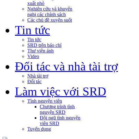
xuất nhỏ
Nghiên cứu và khuyến
nghị các chính sách
Các chủ đề xuyên suốt
Tin tức
Tin tức
SRD trên báo chí
Thư viện ảnh
Video
Đối tác và nhà tài trợ
Nhà tài trợ
Đối tác
Làm việc với SRD
Tình nguyện viên
Chương trình tình
nguyện SRD
Đội ngũ tình nguyện
viên SRD
Tuyển dụng