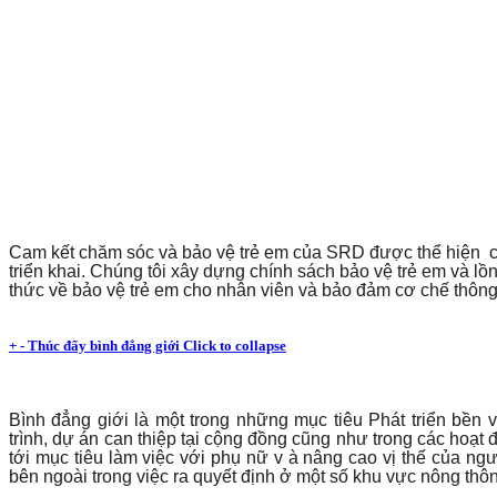
Cam kết chăm sóc và bảo vệ trẻ em của SRD được thể hiện cả
triển khai. Chúng tôi xây dựng chính sách bảo vệ trẻ em và 
thức về bảo vệ trẻ em cho nhân viên và bảo đảm cơ chế thông 
+
-
Thúc đẩy bình đẳng giới
Click to collapse
Bình đẳng giới là một trong những mục tiêu Phát triển bề
trình, dự án can thiệp tại cộng đồng cũng như trong các hoạ
tới mục tiêu làm việc với phụ nữ v à nâng cao vị thế của ng
bên ngoài trong việc ra quyết định ở một số khu vực nông thôn