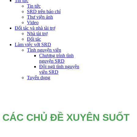
Tin tức
Tin tức
SRD trên báo chí
Thư viện ảnh
Video
Đối tác và nhà tài trợ
Nhà tài trợ
Đối tác
Làm việc với SRD
Tình nguyện viên
Chương trình tình
nguyện SRD
Đội ngũ tình nguyện
viên SRD
Tuyển dụng
CÁC CHỦ ĐỀ XUYÊN SUỐT