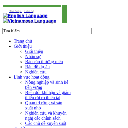
Site Map
Liên hệ
Trang chủ
Giới thiệu
Giới thiệu
Nhân sự
Báo cáo thường niên
Bản đồ dự án
Nghiên cứu
Lĩnh vực hoạt động
Nông nghiệp và sinh kế
bền vững
Biến đổi khí hậu và giảm
thiểu rủi ro thiên tai
Quản trị rừng và sản
xuất nhỏ
Nghiên cứu và khuyến
nghị các chính sách
Các chủ đề xuyên suốt