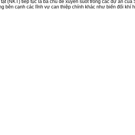
 tật (NKT) tiếp tục là ba chủ đề xuyên suốt trong các dự án củ
g bên cạnh các lĩnh vự can thiệp chính khác như biến đối khí 