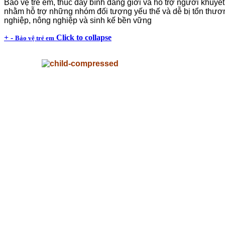
Bảo vệ trẻ em, thúc đẩy bình đẳng giới và hỗ trợ người khuyết
nhằm hỗ trợ những nhóm đối tượng yếu thế và dễ bị tổn thươn
nghiệp, nông nghiệp và sinh kế bền vững
+
-
Click to collapse
Bảo vệ trẻ em