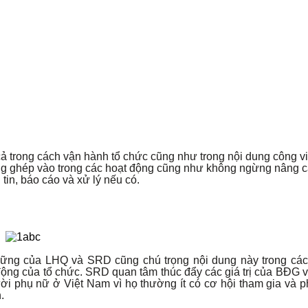
 trong cách vận hành tổ chức cũng như trong nội dung công v
lồng ghép vào trong các hoạt động cũng như không ngừng nâng 
tin, báo cáo và xử lý nếu có.
n vững của LHQ và SRD cũng chú trọng nội dung này trong cá
t động của tổ chức. SRD quan tâm thúc đẩy các giá trị của BĐG
ười phụ nữ ở Việt Nam vì họ thường ít có cơ hội tham gia và 
.