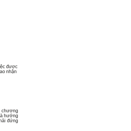
iệc được
cao nhận
c chương
 và hướng
phải đứng