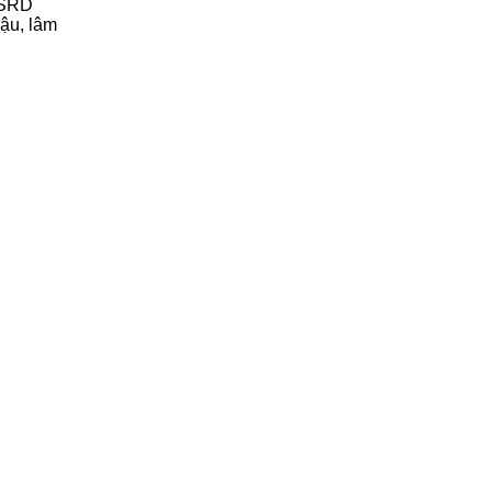
a SRD
hậu, lâm