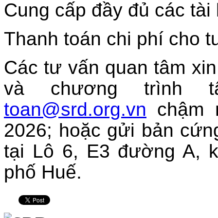
Cung cấp đầy đủ các tài l
Thanh toán chi phí cho t
Các tư vấn quan tâm xin
và chương trình 
toan@srd.org.vn
chậm n
2026; hoặc gửi bản cứn
tại Lô 6, E3 đường A, 
phố Huế.