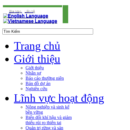
Site Map
Liên hệ
Trang chủ
Giới thiệu
Giới thiệu
Nhân sự
Báo cáo thường niên
Bản đồ dự án
Nghiên cứu
Lĩnh vực hoạt động
Nông nghiệp và sinh kế
bền vững
Biến đổi khí hậu và giảm
thiểu rủi ro thiên tai
Quản trị rừng và sản