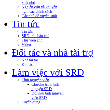
xuất nhỏ
Nghiên cứu và khuyến
nghị các chính sách
Các chủ đề xuyên suốt
Tin tức
Tin tức
SRD trên báo chí
Thư viện ảnh
Video
Đối tác và nhà tài trợ
Nhà tài trợ
Đối tác
Làm việc với SRD
Tình nguyện viên
Chương trình tình
nguyện SRD
Đội ngũ tình nguyện
viên SRD
Tuyển dụng