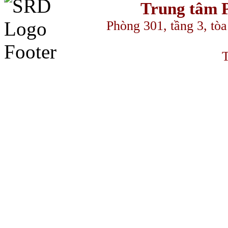
Trung tâm P
Phòng 301, tầng 3, to
T
eameast
makrobet
gamdom
perabet
streameast
streameast
streameast
tarafta