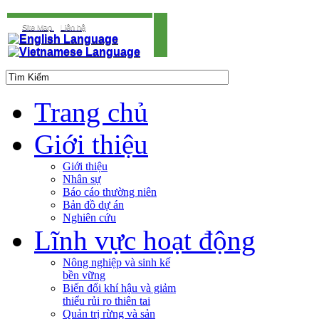
Site Map
Liên hệ
Trang chủ
Giới thiệu
Giới thiệu
Nhân sự
Báo cáo thường niên
Bản đồ dự án
Nghiên cứu
Lĩnh vực hoạt động
Nông nghiệp và sinh kế
bền vững
Biến đổi khí hậu và giảm
thiểu rủi ro thiên tai
Quản trị rừng và sản