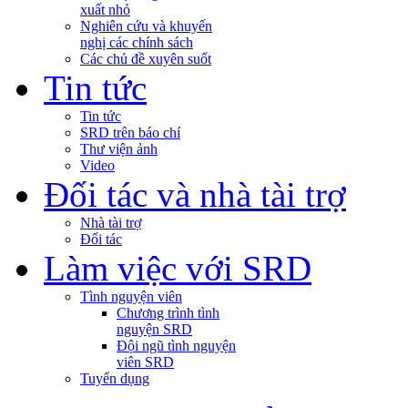
xuất nhỏ
Nghiên cứu và khuyến
nghị các chính sách
Các chủ đề xuyên suốt
Tin tức
Tin tức
SRD trên báo chí
Thư viện ảnh
Video
Đối tác và nhà tài trợ
Nhà tài trợ
Đối tác
Làm việc với SRD
Tình nguyện viên
Chương trình tình
nguyện SRD
Đội ngũ tình nguyện
viên SRD
Tuyển dụng