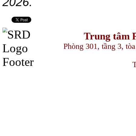
2026.
Trung tâm P
Phòng 301, tầng 3, to
T
ast
makrobet
gamdom
perabet
streameast
streameast
streameast
taraftarium2