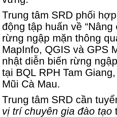
Trung tâm SRD phối hợp 
động tập huấn về “Nâng 
rừng ngập mặn thông q
MapInfo, QGIS và GPS Me
nhật diễn biến rừng ngậ
tại BQL RPH Tam Giang
Mũi Cà Mau.
Trung tâm SRD cần tuy
vị trí chuyên gia đào tạo
t