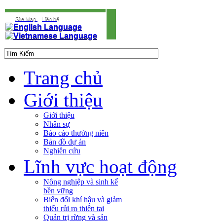
Site Map
Liên hệ
Trang chủ
Giới thiệu
Giới thiệu
Nhân sự
Báo cáo thường niên
Bản đồ dự án
Nghiên cứu
Lĩnh vực hoạt động
Nông nghiệp và sinh kế
bền vững
Biến đổi khí hậu và giảm
thiểu rủi ro thiên tai
Quản trị rừng và sản