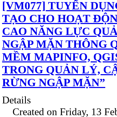
[VM077] TUYỂN DỤ
TẠO CHO HOẠT ĐỘN
CAO NĂNG LỰC QUẢ
NGẬP MẶN THÔNG 
MỀM MAPINFO, QGI
TRONG QUẢN LÝ, CẬ
RỪNG NGẬP MẶN”
Details
Created on Friday, 13 F