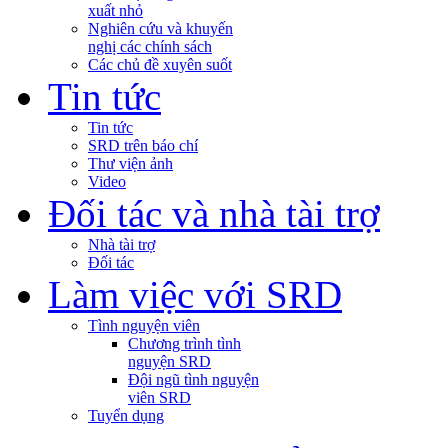
xuất nhỏ
Nghiên cứu và khuyến
nghị các chính sách
Các chủ đề xuyên suốt
Tin tức
Tin tức
SRD trên báo chí
Thư viện ảnh
Video
Đối tác và nhà tài trợ
Nhà tài trợ
Đối tác
Làm việc với SRD
Tình nguyện viên
Chương trình tình
nguyện SRD
Đội ngũ tình nguyện
viên SRD
Tuyển dụng