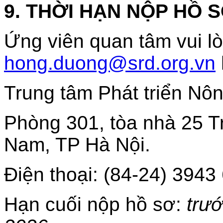
9. THỜI HẠN NỘP HỒ 
Ứng viên quan tâm vui l
hong.duong@srd.org.vn
Trung tâm Phát triển Nô
Phòng 301, tòa nhà 25 T
Nam, TP Hà Nội.
Điện thoại: (84-24) 3943
Hạn cuối nộp hồ sơ:
trư