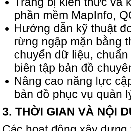
Trang bị kiến thức và 
phần mềm MapInfo, Q
Hướng dẫn kỹ thuật đo
rừng ngập mặn bằng th
chuyển dữ liệu, chuẩn
biên tập bản đồ chuyê
Nâng cao năng lực cập
bản đồ phục vụ quản lý
3. THỜI GIAN VÀ NỘI 
Các hoạt động xây dựng t