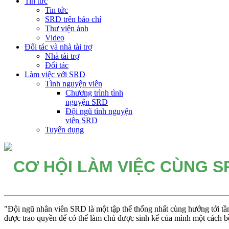
Tin tức
Tin tức
SRD trên báo chí
Thư viện ảnh
Video
Đối tác và nhà tài trợ
Nhà tài trợ
Đối tác
Làm việc với SRD
Tình nguyện viên
Chương trình tình
nguyện SRD
Đội ngũ tình nguyện
viên SRD
Tuyển dụng
CƠ HỘI LÀM VIỆC CÙNG S
"Đội ngũ nhân viên SRD là một tập thể thống nhất cùng hướng tới tầm
được trao quyền để có thể làm chủ được sinh kế của mình một cách b