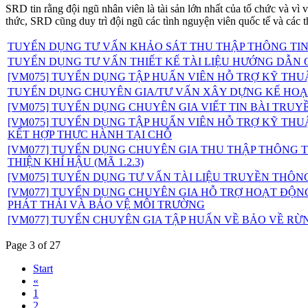
SRD tin rằng đội ngũ nhân viên là tài sản lớn nhất của tổ chức và vì
thức, SRD cũng duy trì đội ngũ các tình nguyện viên quốc tế và các t
TUYỂN DỤNG TƯ VẤN KHẢO SÁT THU THẬP THÔNG TIN 
TUYỂN DỤNG TƯ VẤN THIẾT KẾ TÀI LIỆU HƯỚNG DẪN
[VM075] TUYỂN DỤNG TẬP HUẤN VIÊN HỖ TRỢ KỸ THU
TUYỂN DỤNG CHUYÊN GIA/TƯ VẤN XÂY DỰNG KẾ HO
[VM075] TUYỂN DỤNG CHUYÊN GIA VIẾT TIN BÀI TRUYỀN
[VM075] TUYỂN DỤNG TẬP HUẤN VIÊN HỖ TRỢ KỸ TH
KẾT HỢP THỰC HÀNH TẠI CHỖ
[VM077] TUYỂN DỤNG CHUYÊN GIA THU THẬP THÔNG T
THIỆN KHÍ HẬU (MÃ 1.2.3)
[VM075] TUYỂN DỤNG TƯ VẤN TÀI LIỆU TRUYỀN THÔN
[VM077] TUYỂN DỤNG CHUYÊN GIA HỖ TRỢ HOẠT ĐỘNG
PHÁT THẢI VÀ BẢO VỆ MÔI TRƯỜNG
[VM077] TUYỂN CHUYÊN GIA TẬP HUẤN VỀ BẢO VỀ RỪNG
Page 3 of 27
Start
«
1
2