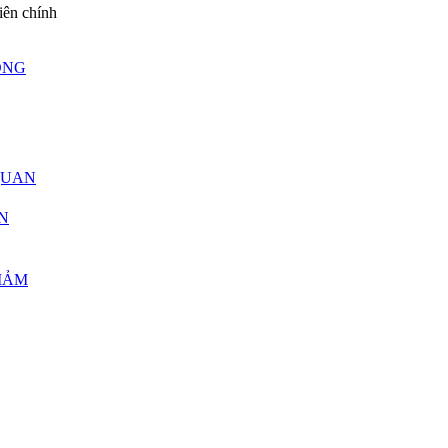
iên chính
ÔNG
QUAN
N
IẢM