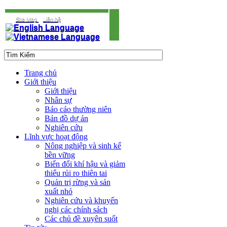
Site Map
Liên hệ
Trang chủ
Giới thiệu
Giới thiệu
Nhân sự
Báo cáo thường niên
Bản đồ dự án
Nghiên cứu
Lĩnh vực hoạt động
Nông nghiệp và sinh kế
bền vững
Biến đổi khí hậu và giảm
thiểu rủi ro thiên tai
Quản trị rừng và sản
xuất nhỏ
Nghiên cứu và khuyến
nghị các chính sách
Các chủ đề xuyên suốt