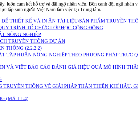
 vậy, luôn cam kết hỗ trợ và đãi ngộ nhân viên. Bên cạnh đội ngũ nhân v
hực tập sinh người Việt Nam làm việc tại Trung tâm.
ĐỂ THIẾT KẾ VÀ IN ẤN TÀI LIỆU/SẢN PHẨM TRUYỀN TH
 QUY TRÌNH TỔ CHỨC LỚP HỌC CỘNG ĐỒNG
ẬT NÔNG NGHIỆP
ẠCH TRUYỀN THÔNG DỰ ÁN
 THÔNG (2.2.2.2)
UẬT TẬP HUẤN NÔNG NGHIỆP THEO PHƯƠNG PHÁP TRỰC 
IN VÀ VIẾT BÁO CÁO ĐÁNH GIÁ HIỆU QUẢ MÔ HÌNH THÂ
G
 TRUYỀN THÔNG VỀ GIẢI PHÁP THÂN THIỆN KHÍ HẬU, G
 (MÃ 1.1.4)